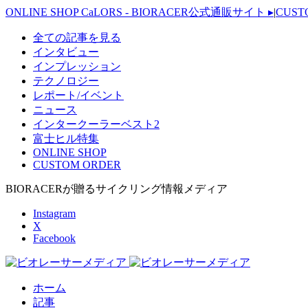
ONLINE SHOP CaLORS - BIORACER公式通販サイト
▸
|
CUST
全ての記事を見る
インタビュー
インプレッション
テクノロジー
レポート/イベント
ニュース
インタークーラーベスト2
富士ヒル特集
ONLINE SHOP
CUSTOM ORDER
BIORACERが贈るサイクリング情報メディア
Instagram
X
Facebook
ホーム
記事