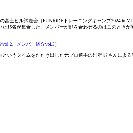
の富士ヒル試走会（FUNRiDEトレーニングキャンプ2024 in
いた15名が集合した。メンバーが顔を合わせるのはこのときが
ol.2
、
メンバー紹介vol.3
）
35秒というタイムをたたき出した元プロ選手の別府 匠さんに