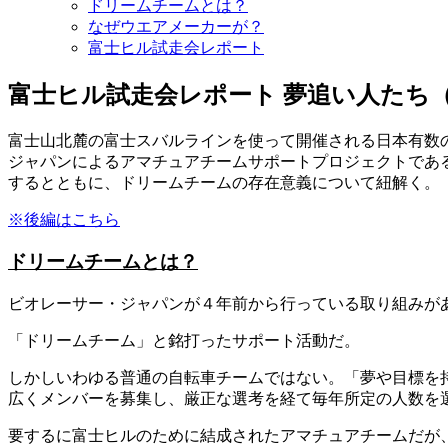
ドリームチームとは？
なぜウエアメーカーが？
富士ヒル試走会レポート
富士ヒル試走会レポート 夢追い人たち
富士山北麓の富士スバルラインを使って開催される日本有数の
ジャパンによるアマチュアチームサポートプロジェクトである
するとともに、ドリームチームの存在意義について紐解く。
※後編はこちら
ドリームチームとは？
ビオレーサー・ジャパンが４年前から行っている取り組みが
「ドリームチーム」と銘打ったサポート活動だ。
しかしいわゆる普通の自転車チームではない。「夢や目標を
広くメンバーを募集し、厳正な選考を経て毎年所定の人数を選
要するに富士ヒルのために結成されたアマチュアチームだが