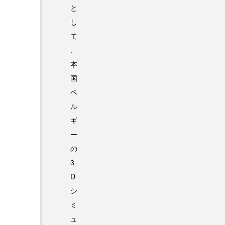
と
し
て
、
本
国
ベ
ル
ギ
ー
の
3
D
シ
ミ
ュ