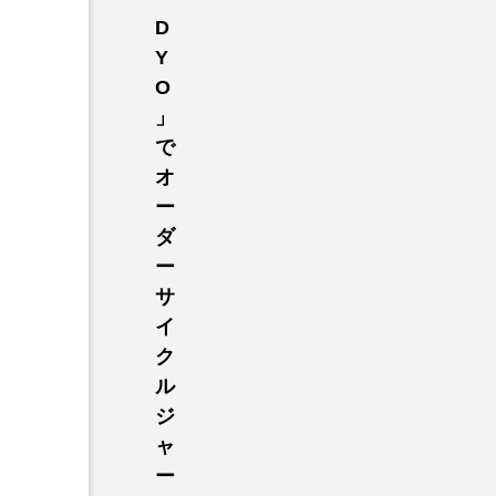
D
Y
O
」
で
オ
ー
ダ
ー
サ
イ
ク
ル
ジ
ャ
ー