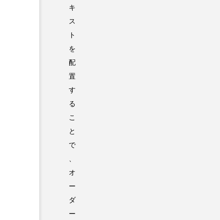
キ
ス
ト
を
配
置
す
る
こ
と
で
、
オ
ー
ダ
ー