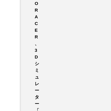
O
ER
R
A
C
E
R
、
3
D
シ
ミ
ュ
レ
ー
タ
ー
「