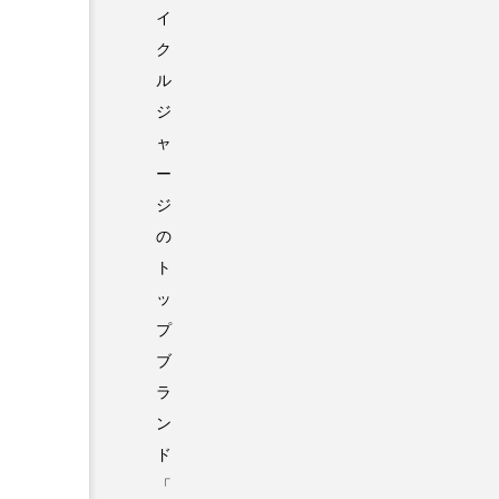
イ
ク
ル
ジ
ャ
ー
ジ
の
ト
ッ
プ
ブ
ラ
ン
ド
「