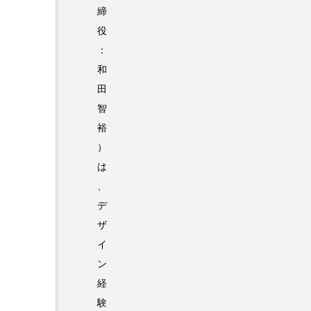
締
役
：
和
田
智
裕
）
は
、
デ
ザ
イ
ン
経
験