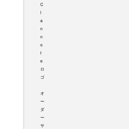
オ
ー
ダ
ー
サ