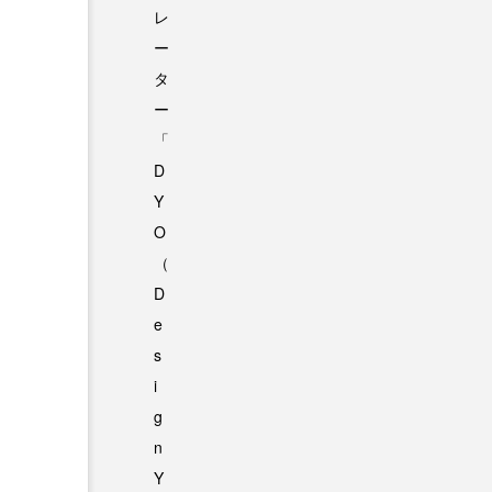
レ
ー
タ
ー
「
D
Y
O
（
D
e
s
i
g
n
Y