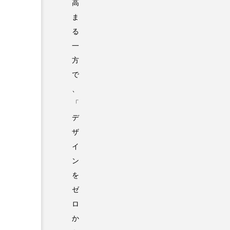
高
ま
る
一
方
で
、
「
デ
ザ
イ
ン
を
ゼ
ロ
か