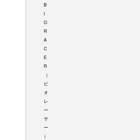
B
I
O
R
A
C
E
R
（
ビ
オ
レ
ー
サ
ー
）