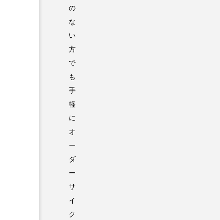
の
な
い
方
で
も
手
軽
に
オ
ー
ダ
ー
サ
イ
ク