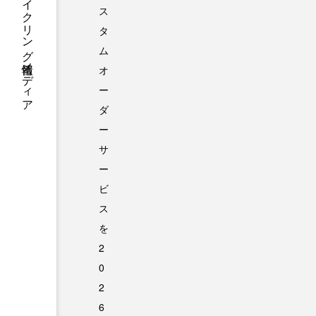
BIORACERが贈るサイクリング情報メディア
ス
タ
ム
オ
ー
ダ
ー
サ
ー
ビ
ス
を
2
0
2
6