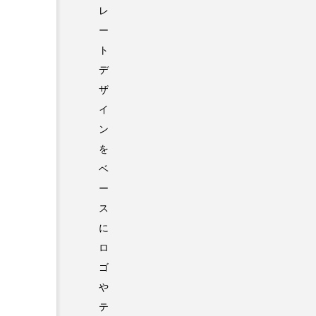
レ
ー
ト
デ
ザ
イ
ン
を
ベ
ー
ス
に
ロ
ゴ
や
テ