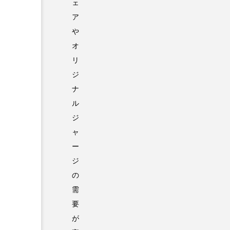
ェ
ア
や
オ
リ
ジ
ナ
ル
ジ
ャ
ー
ジ
の
需
要
が