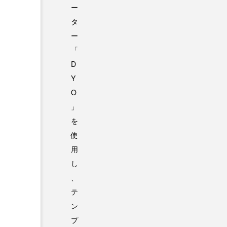
ー
タ
ー
「
D
Y
O
」
を
使
用
し
、
テ
ン
プ