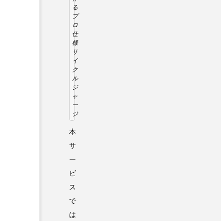
る
プ
ロ
仕
様
サ
イ
ク
ル
ジ
ャ
ー
ジ
本
サ
ー
ビ
ス
で
は