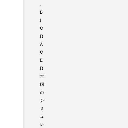
、
B
I
O
R
A
C
E
R
本
国
の
シ
ミ
ュ
レ