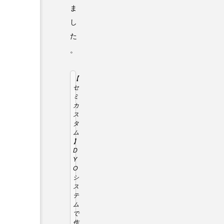
ま
し
た
。
【
セ
ミ
カ
ス
タ
ム
】
D
Y
O
シ
ス
テ
ム
で
作