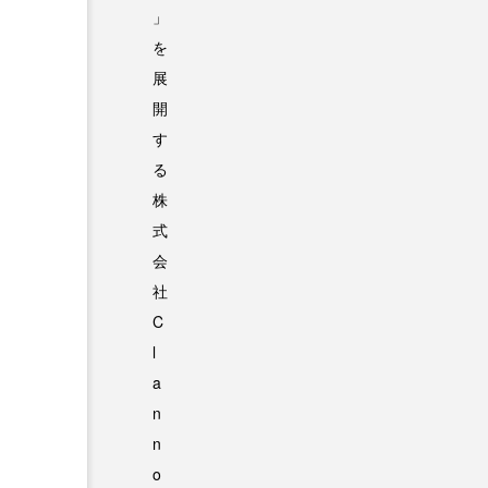
」
を
展
開
す
る
株
式
会
社
C
l
a
n
n
o