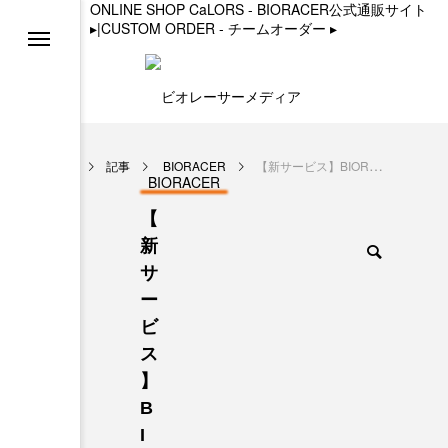
ONLINE SHOP CaLORS - BIORACER公式通販サイト
▸
|
CUSTOM ORDER - チームオーダー
▸
る
ョン
記事
BIORACER
【新サービス】BIORACER、3Dシミュレーター「DYO」でオーダーサイクルジャージ制作を簡単に セミカスタムオーダーサービスを開始
BIORACER
【
ト
新
サ
ー
ビ
ラーベスト2
ス
】
B
I