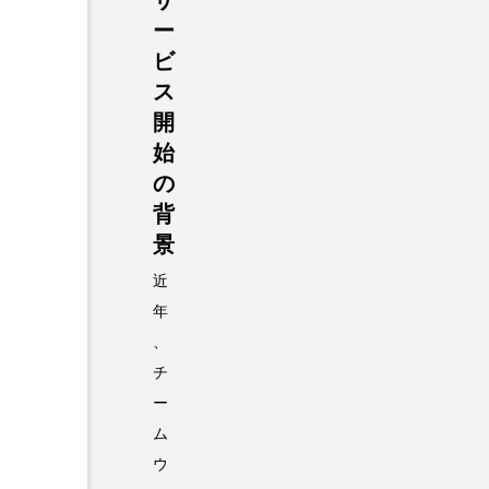
ー
ビ
ス
開
始
の
背
景
近
年
、
チ
ー
ム
ウ