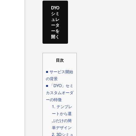
DYO
シミ
ュレ
ータ
ーを
開く
目次
■ サービス開始
の背景
■ 「DYO」セミ
カスタムオーダ
ーの特徴
1. テンプレ
ートから選
ぶだけの簡
単デザイン
2. 3Dシミュ