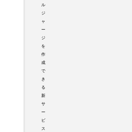
ル
ジ
ャ
ー
ジ
を
作
成
で
き
る
新
サ
ー
ビ
ス