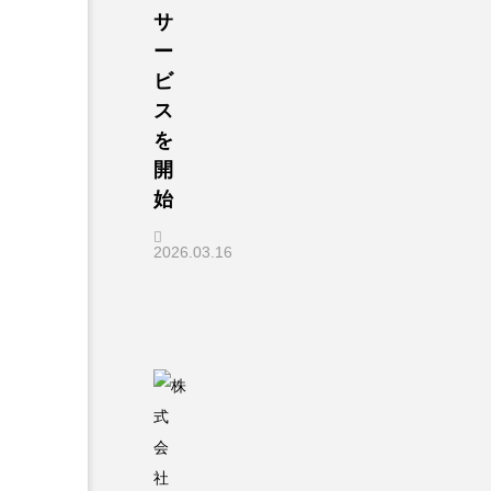
サ
ー
ビ
ス
を
開
始
2026.03.16