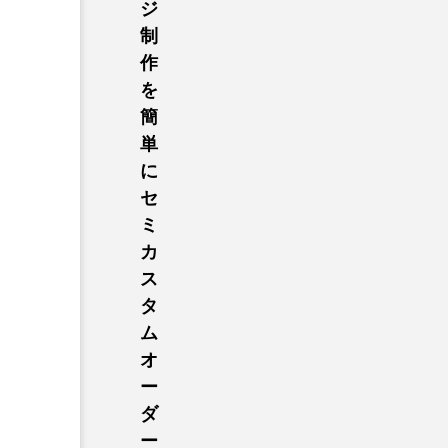
ジ
制
作
を
簡
単
に
セ
ミ
カ
ス
タ
ム
オ
ー
ダ
ー