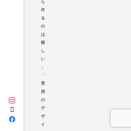
ら
作
る
の
は
難
し
い
」
「
専
用
の
デ
ザ
イ