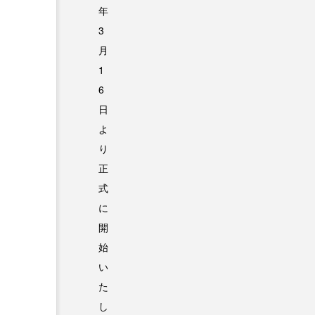
年
3
月
1
6
日
よ
り
正
式
に
開
始
い
た
し