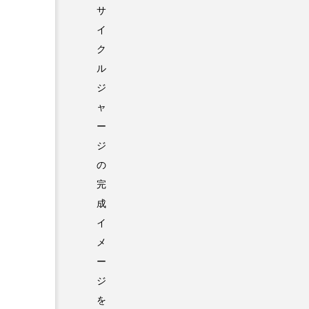
サ
イ
ク
ル
ジ
ャ
ー
ジ
の
完
成
イ
メ
ー
ジ
を