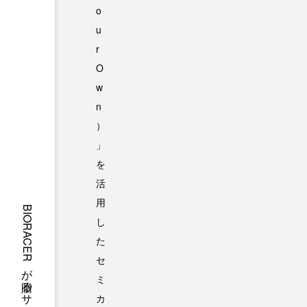
o
u
r
O
w
n
）
」
を
活
用
し
た
セ
ミ
カ