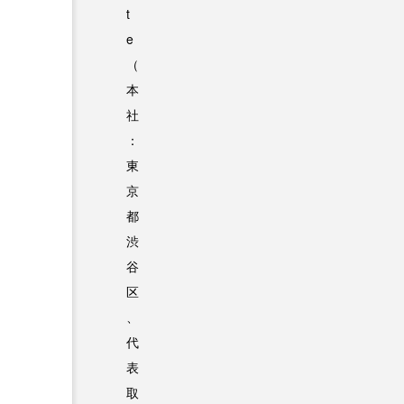
t
e
（
本
社
：
東
京
都
渋
谷
区
、
代
表
取