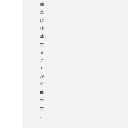
簡
単
に
作
成
す
る
こ
と
が
可
能
で
す
。