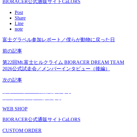
BIORACER公式通販サイトCaLORS
Post
Share
Line
note
富士グラベル参加レポート／僕らが動物に戻った日
前の記事
第22回Mt.富士ヒルクライム BIORACER DREAM TEAM
2026公式試走会／メンバーインタビュー（後編）
次の記事
ビオレーサーのご購入はこちら
カスタムオーダーはこちら
WEB SHOP
BIORACER公式通販サイトCaLORS
CUSTOM ORDER