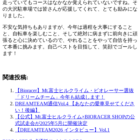
走っていてもコースはなかなか覚えられていないですね。そ
の大沢駐車場では皆さんが応援してくれて、とても励みにな
りました。
不安な気持ちもありますが、今年は過程を大事にすること
と、自転車を楽しむこと、そして絶対に病まずに前向きに頑
張ると心に決めているので、やれることをやって自信を持っ
て本番に挑みます。自己ベストを目指して、笑顔でゴールし
ます！
関連投稿:
【Bioracer】Mt.富士ヒルクライム・ビオレーサー選抜
「ドリームチーム」今年も結成します！
DREAMTEAM通信Vol.4 【あなたの愛車見せてくださ
い！後編】
【公式】Mt.富士ヒルクライム×BIORACER SHOPの公
式試走会が2025年5月に開催決定
【DREAMTEAM2026 インタビュー】Vol.1