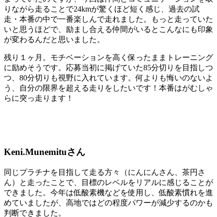
りながら走ることで24kmが驚くほど短く感じ、過去の試
走・本番の中で一番楽しんで走れました。もっと走っていた
いと思うほどで、励まし合える仲間がいるとこんなにも印象
が変わるんだと思いました。
残り１ヶ月。モチベーションを高く保ったままトレーニング
に励めそうです。応募当初に掲げていた85分切りを目指しつ
つ、80分切りも視野に入れています。何よりも悔いのないよ
う、自分の限界を超える走りをしたいです！本番はがむしゃ
らに突っ走ります！
Keni.Munemitu
さん
同じプラチナを目指して走る方々（にんにんさん、茶円さ
ん）と走ったことで、目標のレベルをリアルに感じることが
できました。今年は低酸素機などを使用し、低酸素慣れを進
めていましたが、高地ではどの程度パワーが減少するのかも
判断できました。