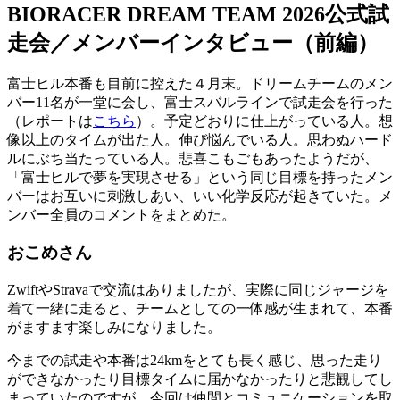
BIORACER DREAM TEAM 2026公式試
走会／メンバーインタビュー（前編）
富士ヒル本番も目前に控えた４月末。ドリームチームのメン
バー11名が一堂に会し、富士スバルラインで試走会を行った
（レポートは
こちら
）。予定どおりに仕上がっている人。想
像以上のタイムが出た人。伸び悩んでいる人。思わぬハード
ルにぶち当たっている人。悲喜こもごもあったようだが、
「富士ヒルで夢を実現させる」という同じ目標を持ったメン
バーはお互いに刺激しあい、いい化学反応が起きていた。メ
ンバー全員のコメントをまとめた。
おこめさん
ZwiftやStravaで交流はありましたが、実際に同じジャージを
着て一緒に走ると、チームとしての一体感が生まれて、本番
がますます楽しみになりました。
今までの試走や本番は24kmをとても長く感じ、思った走り
ができなかったり目標タイムに届かなかったりと悲観してし
まっていたのですが、今回は仲間とコミュニケーションを取