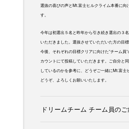
選抜の喜びの声とMt.富士ヒルクライム本番に
ER
す。
今年は初選出５名と昨年から引き続き選出の３名
いただきました。選抜させていただいた方の目標
今後、それぞれの目標クリアに向けた”チーム員”
カウントにて投稿していただきます。ご自分と同
しているのかを参考に、どうぞご一緒にMt.富
どうぞ、よろしくお願いいたします。
ドリームチーム チーム員のご