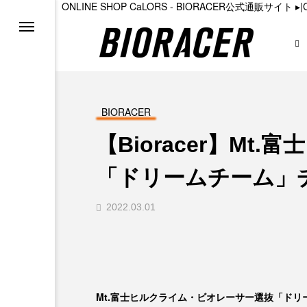
ONLINE SHOP CaLORS - BIORACER公式通販サイト
▸
|
る
ョン
BIORACER
【Bioracer】Mt
ト
「ドリームチーム」
2022.03.01
ラーベスト2
Mt.富士ヒルクライム・ビオレーサー選抜「ドリ