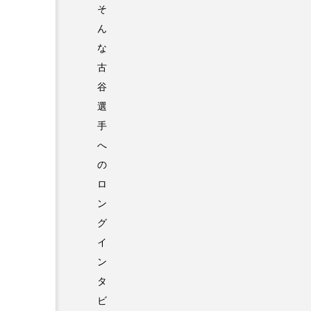
そ
ん
な
古
谷
選
手
へ
の
ロ
ン
グ
イ
ン
タ
ビ