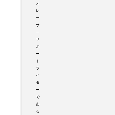
オ
レ
ー
サ
ー
サ
ポ
ー
ト
ラ
イ
ダ
ー
で
あ
る