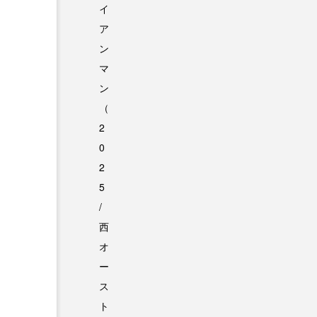
イ
ア
ン
マ
ン
（
2
0
2
5
/
西
オ
ー
ス
ト