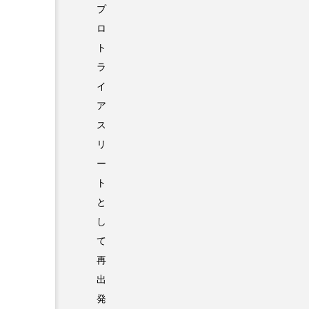
プ
ロ
ト
ラ
イ
ア
ス
リ
ー
ト
と
し
て
再
出
発