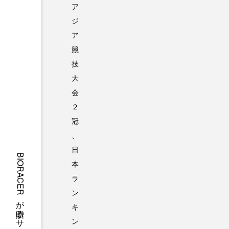
ア
ジ
ア
競
技
大
会
２
冠
、
日
本
ラ
ン
キ
ン