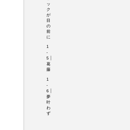
ッ
ク
が
目
の
前
に
葛
藤
夢
叶
わ
ず