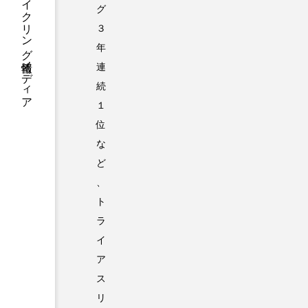
BIORACERが贈るサイクリング情報メディア
グ
３
年
連
続
１
位
な
ど
、
ト
ラ
イ
ア
ス
リ