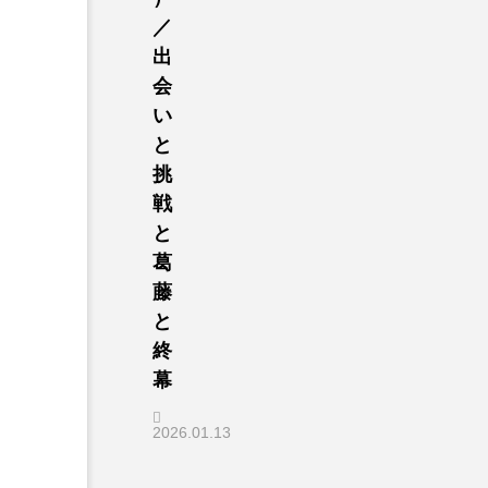
／
出
会
い
と
挑
戦
と
葛
藤
と
終
幕
2026.01.13