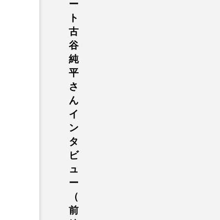
ー
ト
古
谷
純
平
さ
ん
イ
ン
タ
ビ
ュ
ー
（
前