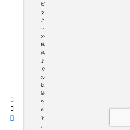
ピ
ッ
ク
へ
の
挑
戦
ま
で
の
軌
跡
を
辿
る
。