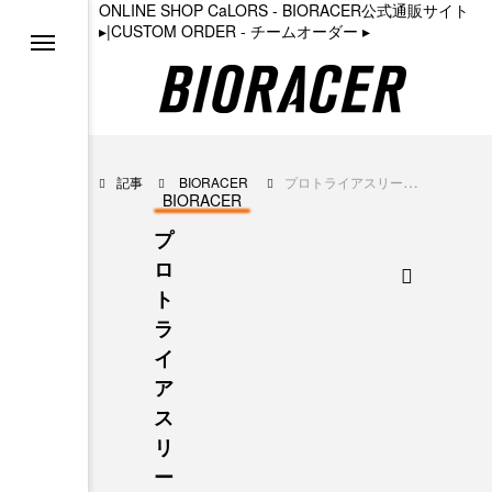
ONLINE SHOP CaLORS - BIORACER公式通販サイト
▸
|
CUSTOM ORDER - チームオーダー
▸
る
ョン
記事
BIORACER
プロトライアスリート古谷純平さんインタビュー（前編）／出会いと挑戦と葛藤と終幕
BIORACER
プ
ト
ロ
ト
ラ
イ
ラーベスト2
ア
ス
リ
ー