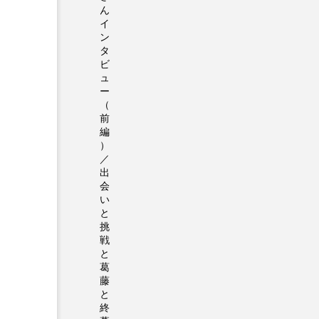
ん
イ
ン
タ
ビ
ュ
ー
（
前
編
）
／
出
会
い
と
挑
戦
と
葛
藤
と
終