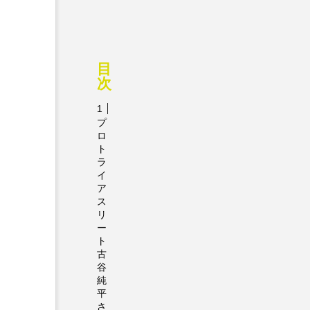
目
次
プ
ロ
ト
ラ
イ
ア
ス
リ
ー
ト
古
谷
純
平
さ