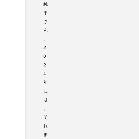
純
平
さ
ん
。
2
0
2
4
年
に
は
、
そ
れ
ま