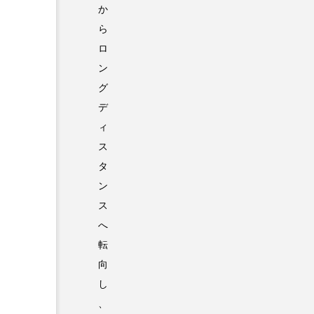
か
ら
ロ
ン
グ
デ
ィ
ス
タ
ン
ス
へ
転
向
し
、