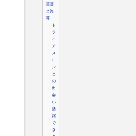
葛藤
と終
幕
ト
ラ
イ
ア
ス
ロ
ン
と
の
出
会
い
活
躍
で
き