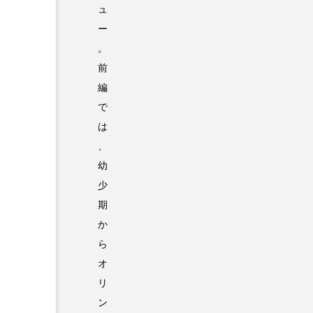
ュ
ー
。
前
編
で
は
、
幼
少
期
か
ら
オ
リ
ン