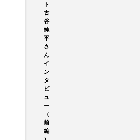
ト
ER
古
谷
純
平
さ
ん
イ
ン
タ
ビ
ュ
ー
（
前
編
）