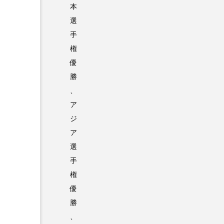
本
選
手
権
優
勝
、
ア
ジ
ア
選
手
権
優
勝
、