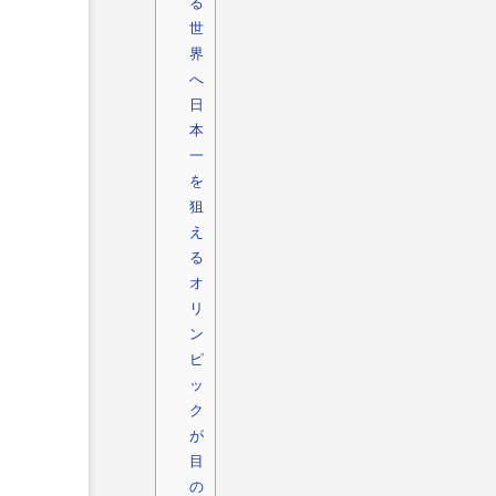
る
世
界
へ
日
本
一
を
狙
え
る
オ
リ
ン
ピ
ッ
ク
が
目
の