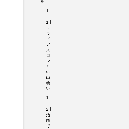
幕
ト
ラ
イ
ア
ス
ロ
ン
と
の
出
会
い
活
躍
で