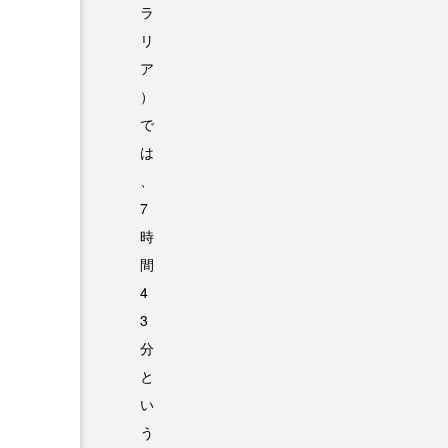
ラ
リ
ア
）
で
は
、
7
時
間
4
3
分
と
い
う