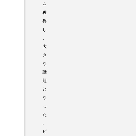
を
獲
得
し
、
大
き
な
話
題
と
な
っ
た
。
ビ