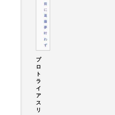
前
に
葛
藤
夢
叶
わ
ず
プ
ロ
ト
ラ
イ
ア
ス
リ