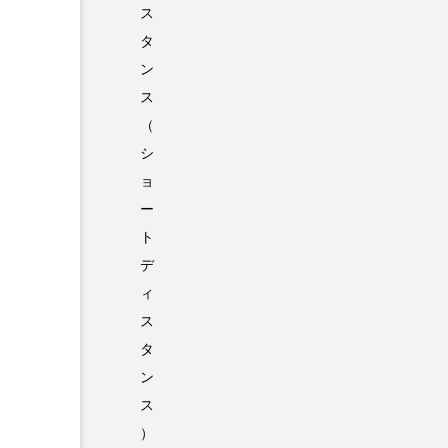
ス
タ
ン
ス
（
シ
ョ
ー
ト
デ
ィ
ス
タ
ン
ス
）