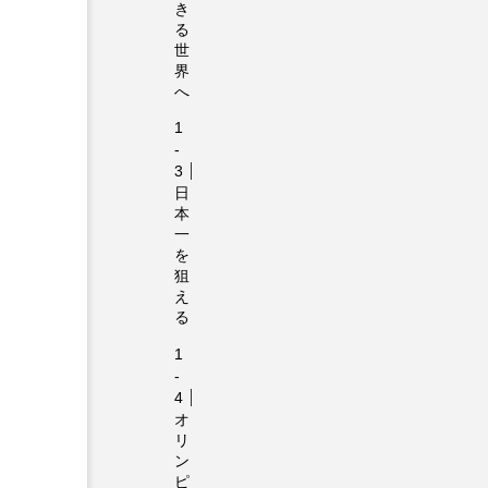
き
る
世
界
へ
日
本
一
を
狙
え
る
オ
リ
ン
ピ