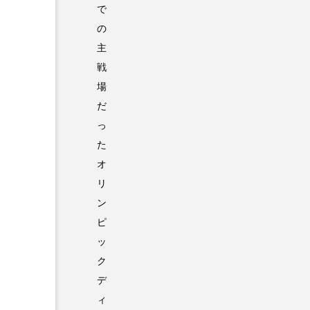
で
の
主
戦
場
だ
っ
た
オ
リ
ン
ピ
ッ
ク
デ
ィ