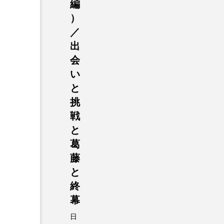
編
）
／
出
会
い
と
挑
戦
と
葛
藤
と
終
幕
日