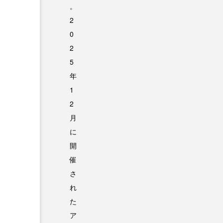
。
2
0
2
5
年
1
2
月
に
開
催
さ
れ
た
ア