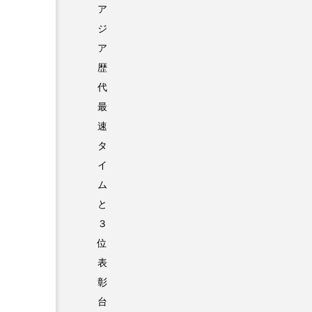
ア
ジ
ア
歴
代
最
速
タ
イ
ム
と
３
位
表
彰
台