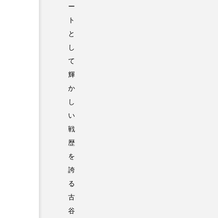
ー
ト
と
し
て
輝
か
し
い
戦
歴
を
誇
る
古
谷