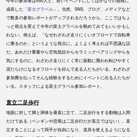
今年の参加者は550人と、若いイベントにしてはかなりの規模に
成長した「
富士グラベル
」。当然、SNS、ブログ、メディアなど
で数多の参加レポートがアップされるだろうから、ここではちょ
っと視点を変えて今年の富士グラベルを眺めてみてもいいかもし
れない。例えば、「なぜわざわざ走りにくいオフロードで自転車
に乗るのか」というような視点に。よくよく考えれば不思議な話
だ。あれだけ重量やら空気抵抗やらセラミックベアリングやらを
気にするのに、わざわざ走りにくく常に振動に襲われ転びやすく
泥だらけになるオフロードを好んで走る人たちがいる。わざわざ
参加費を払ってそんな経験をするためにイベントに出る人たちが
いる。スタッフによる富士グラベル参加レポート。
直立二足歩行
地面に対して脚と胴体を垂直に立て、二足歩行をする動物は人間
だけである（ペンギンや恐竜は二足歩行だが直立ではない）。直
立することによって両手が自由になり、道具を使えるようになる