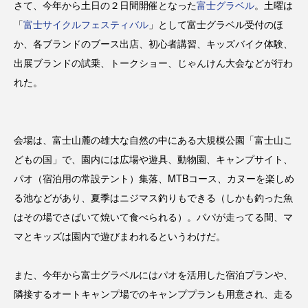
さて、今年から土日の２日間開催となった
富士グラベル
。土曜は
「
富士サイクルフェスティバル
」として富士グラベル受付のほ
か、各ブランドのブース出店、初心者講習、キッズバイク体験、
出展ブランドの試乗、トークショー、じゃんけん大会などが行わ
れた。
会場は、富士山麓の雄大な自然の中にある大規模公園「富士山こ
どもの国」で、園内には広場や遊具、動物園、キャンプサイト、
パオ（宿泊用の常設テント）集落、MTBコース、カヌーを楽しめ
る池などがあり、夏季はニジマス釣りもできる（しかも釣った魚
はその場でさばいて焼いて食べられる）。パパが走ってる間、マ
マとキッズは園内で遊びまわれるというわけだ。
また、今年から富士グラベルにはパオを活用した宿泊プランや、
隣接するオートキャンプ場でのキャンププランも用意され、走る