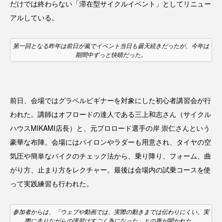
だけでは終わらない「滞在型サイクルイベント」としてリニュー
アルしている。
第一回となる昨年は前日が嵐でイベント当日も曇天続きだったが、今年は
期間中ずっと快晴だった。
前日、会場ではグラベルビギナーを対象にした初心者講習会が行
われた。講師はオフロードの達人である三上和志さん（サイクル
ハウスMIKAMI店長）と、元プロロード選手の岸 崇仁さんという
豪華な布陣。会場にはパイロンやラダーも用意され、タイヤの空
気圧や簡単なバイクのチェック法から、乗り降り、フォーム、曲
がり方、止まり方をレクチャー。最後は会場内の試乗コースを使
って実践練習も行われた。
参加者からは、「ウェブや動画では、実際の動きまでは伝わりにくい。実
際に走りながらの講習はすごく為になった」との声が聞かれた。