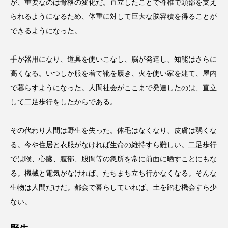
が、重要なのは骨格の変化だ。直立したことで脊椎で頭部を支え
られるようになるため、体重に対して巨大な脳容積を得ることが
できるようになった。
手が器用になり、道具を使いこなし、脳が発達し、知能はさらに
高くなる。いつしか服を着て靴を履き、火を使い家を建て、屋内
で暮らすようになった。人間社会がここまで発達したのは、直立
して二足歩行をしたからである。
その代わり人間は野生を失った。体毛はなくなり、皮膚は弱くな
る。今や住居と衣服がなければ生命の維持すら難しい。二足歩行
では喉、心臓、腹部、股間等の急所を常に前面に晒すことにもな
る。機械と電気がなければ、たちまち立ち行かなくなる。そんな
生物は人間だけだ。都会で暮らしていれば、土を踏む機会すら少
ない。