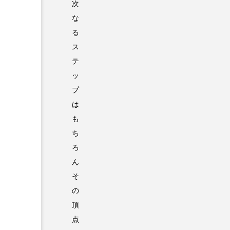
次
な
る
ス
テ
ッ
プ
は
も
ち
ろ
ん
そ
の
頂
点