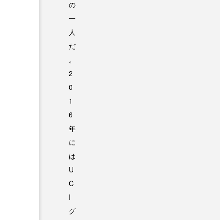
の
一
人
だ
。
2
0
1
6
年
に
は
U
C
I
グ