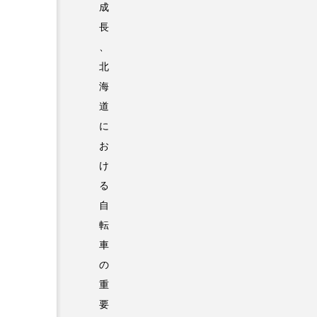
成
長
、
北
海
道
に
お
け
る
自
転
車
の
重
要