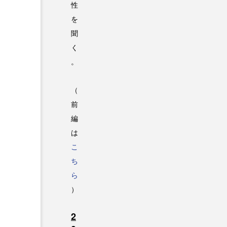
性
を
聞
く
。
（
前
編
は
こ
ち
ら
）
2