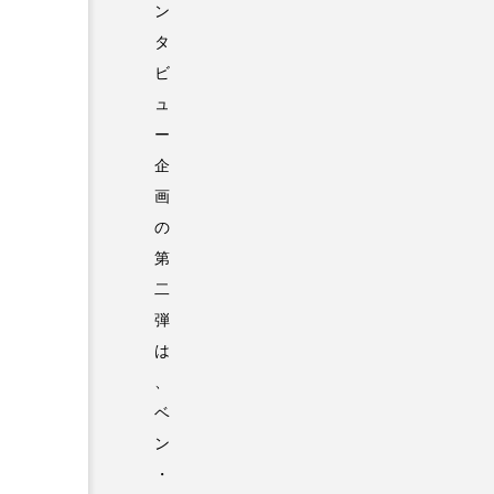
ン
タ
ビ
ュ
ー
企
画
の
第
二
弾
は
、
ベ
ン
・