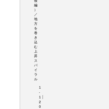
後
編
）
／
地
方
を
巻
き
込
む
上
昇
ス
パ
イ
ラ
ル
2
0