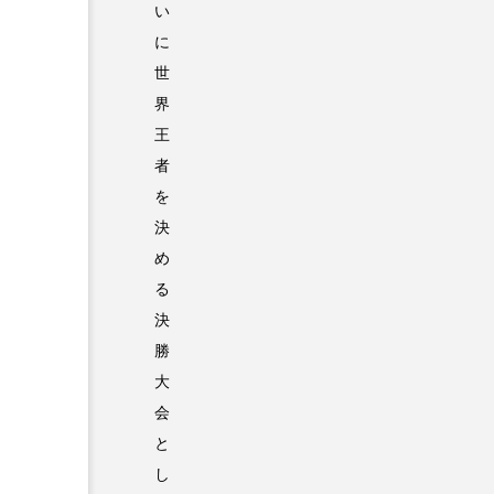
い
に
世
界
王
者
を
決
め
る
決
勝
大
会
と
し