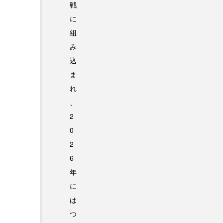
戦
に
組
み
込
ま
れ
、
2
0
2
6
年
に
は
つ