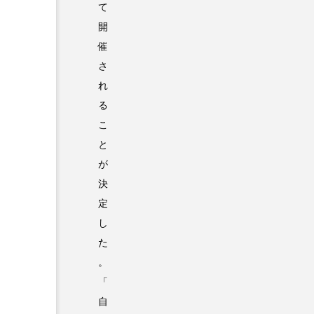
て
開
催
さ
れ
る
こ
と
が
決
定
し
た
。
「
自