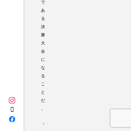
で
あ
る
決
勝
大
会
に
な
る
こ
と
だ
。
「