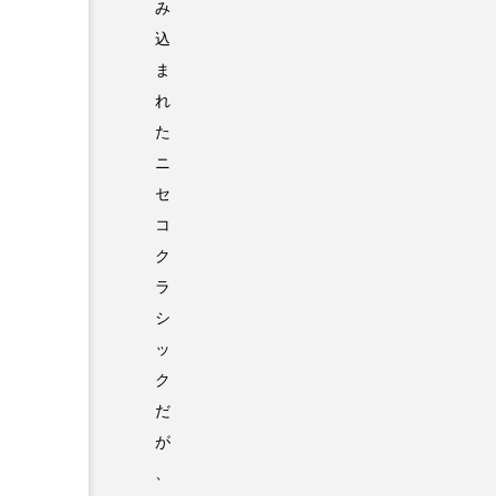
み
込
ま
れ
た
ニ
セ
コ
ク
ラ
シ
ッ
ク
だ
が
、