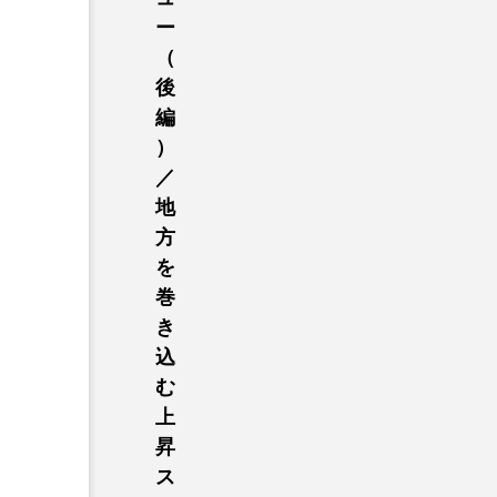
ー
（
後
編
）
／
地
方
を
巻
き
込
む
上
昇
ス