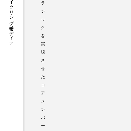
BIORACERが贈るサイクリング情報メディア
ラ
シ
ッ
ク
を
実
現
さ
せ
た
コ
ア
メ
ン
バ
ー