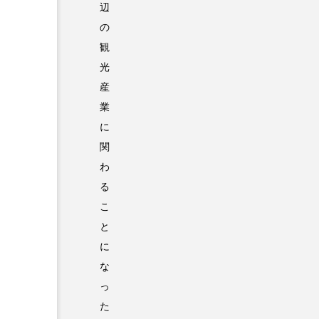
辺
の
観
光
産
業
に
関
わ
る
こ
と
に
な
っ
た