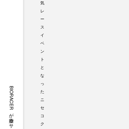
気
レ
ー
ス
イ
ベ
ン
ト
と
な
っ
た
ニ
セ
コ
ク