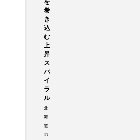
を
巻
き
込
む
上
昇
ス
パ
イ
ラ
ル
北
海
道
の