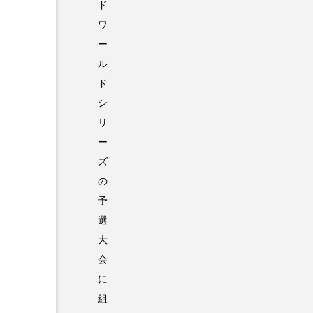
ド
ワ
ー
ル
ド
シ
リ
ー
ズ
の
予
選
大
会
に
組