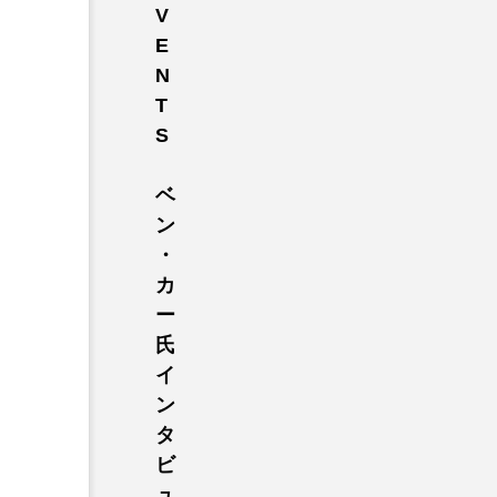
V
ER
E
N
T
S
ベ
ン
・
カ
ー
氏
イ
ン
タ
ビ
ュ