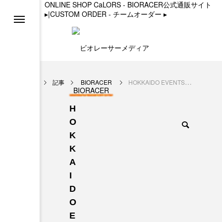
ONLINE SHOP CaLORS - BIORACER公式通販サイト
▸
|
CUSTOM ORDER - チームオーダー
▸
る
ョン
記事
BIORACER
HOKKAIDO EVENTS ベン・カー氏インタビュー（後編）／地方を巻き込む上昇スパイラル
BIORACER
H
ト
O
K
K
A
ラーベスト2
I
D
O
E