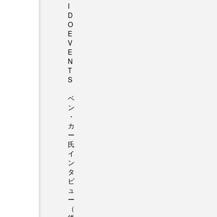
I
D
O
E
V
E
N
T
S
ベ
ン
・
カ
ー
氏
イ
ン
タ
ビ
ュ
ー
（