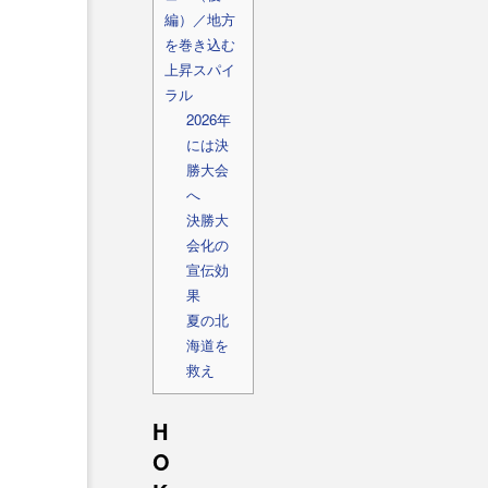
編）／地方
を巻き込む
上昇スパイ
ラル
2026年
には決
勝大会
へ
決勝大
会化の
宣伝効
果
夏の北
海道を
救え
H
O