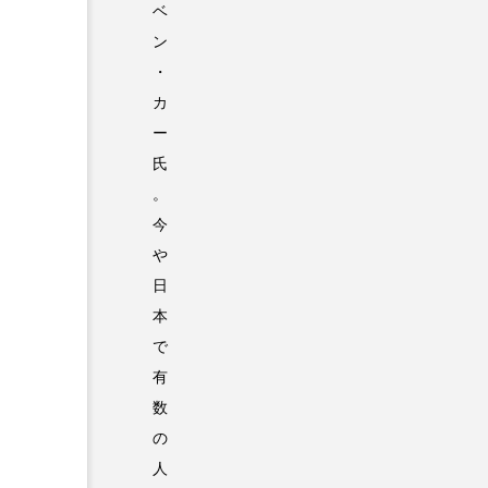
ベ
ン
・
カ
ー
氏
。
今
や
日
本
で
有
数
の
人