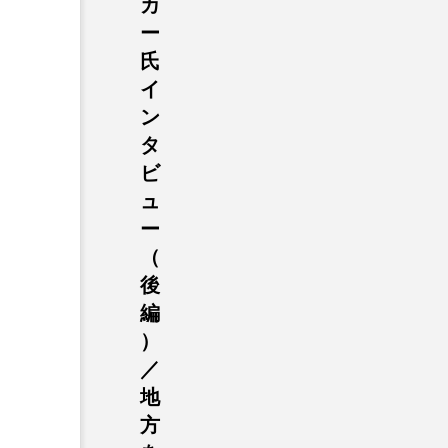
カ
ー
氏
イ
ン
タ
ビ
ュ
ー
（
後
編
）
／
地
方