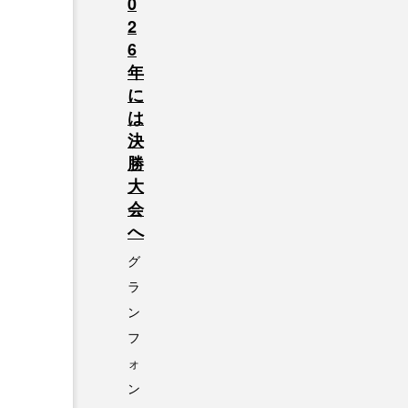
0
2
6
年
に
は
決
勝
大
会
へ
グ
ラ
ン
フ
ォ
ン