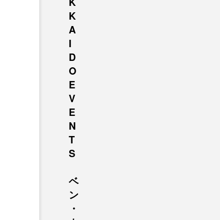
K
K
A
I
D
O
E
V
E
N
T
S
ベ
ン
・