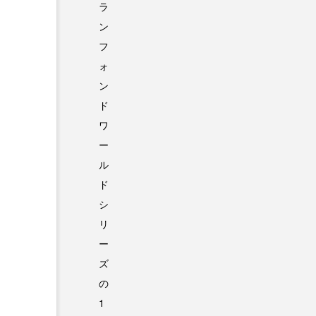
ラ
ン
フ
ォ
ン
ド
ワ
ー
ル
ド
シ
リ
ー
ズ
の
1