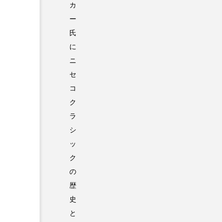
カ
ー
氏
に
ニ
セ
コ
ク
ラ
シ
ッ
ク
の
歴
史
と