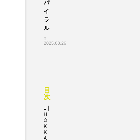
パ
イ
ラ
ル
2025.08.26
目
次
H
O
K
K
A