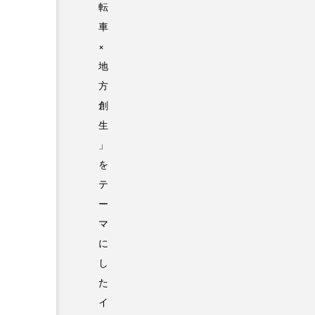
転
車
×
地
方
創
生
」
を
テ
ー
マ
に
し
た
イ