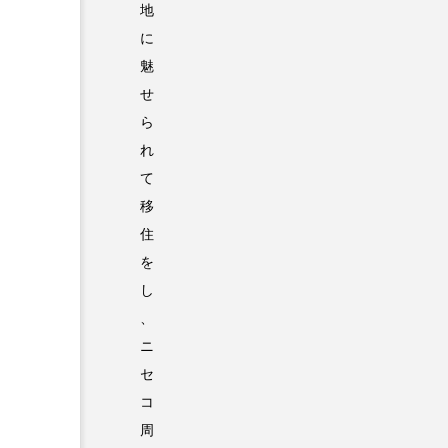
地
に
魅
せ
ら
れ
て
移
住
を
し
、
ニ
セ
コ
周