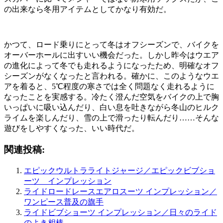
の出来なら冬用アイテムとしてかなり有効だ。
かつて、ロード乗りにとって冬はオフシーズンで、バイクを
オーバーホールに出すいい機会だった。しかし昨今はウエア
の進化によって冬でも走れるようになったため、明確なオフ
シーズンがなくなったと言われる。確かに、このようなウエ
アを着ると、5℃程度の寒さでは全く問題なく走れるように
なったことを実感する。冷たく澄んだ空気をバイクの上で胸
いっぱいに吸い込んだり、白い息を吐きながら冬山のヒルク
ライムを楽しんだり、雪の上で滑ったり転んだり……そんな
遊びをしやすくなった、いい時代だ。
関連投稿:
エピックウルトラライトジャージ／エピックビブショ
ーツ インプレッション
ライドロードレースエアロスーツ インプレッション／
ワンピース普及の旗手
ライドビブショーツ インプレッション／日々のライド
のよき相棒