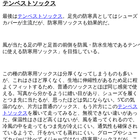
テンペストソックス
最後は
テンペストソックス
。足先の防寒具としてはシューズ
カバーが主流だが、防寒用ソックスも効果的だ。
風が当たる足の甲と足首の前側を防風・防水生地であるテン
に使える防寒用ソックス」を目指している。
この種の防寒用ソックスは分厚くなってしまうものも多い
が、これはさほど厚くなく、生地に伸縮性があるため足に程
よくフィットするため、普通のソックスとほぼ同じ感覚で使
える。写真から分かるように縫い目があり、シューズを履く
とつま先に当たるが、思ったほどは気にならない。5℃の気
温のなか、片方は普通のソックス、もう片方にこの
テンペス
トソックス
を履いて走ってみると、無視できない違いがあっ
た。保温性はさほど高くはないが、風を遮ってくれるので、
冷風の中を走ってもつま先が冷えにくい。通気性も確保され
ているようで、汗をかいても蒸れにくい。グローブやシュー
ズカバーに比べてメジャーではない防寒用ソックスだが、こ