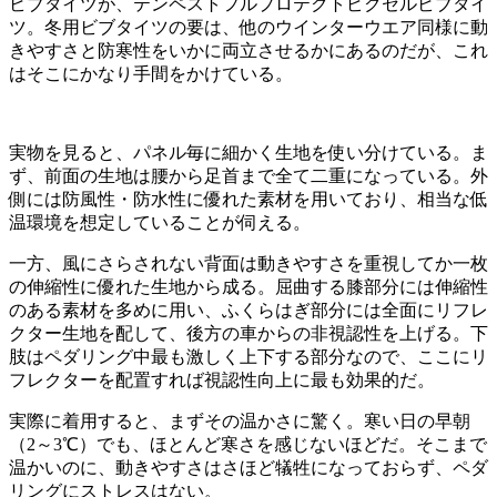
ビブタイツが、テンペストフルプロテクトピクセルビブタイ
ツ。冬用ビブタイツの要は、他のウインターウエア同様に動
きやすさと防寒性をいかに両立させるかにあるのだが、これ
はそこにかなり手間をかけている。
実物を見ると、パネル毎に細かく生地を使い分けている。ま
ず、前面の生地は腰から足首まで全て二重になっている。外
側には防風性・防水性に優れた素材を用いており、相当な低
温環境を想定していることが伺える。
一方、風にさらされない背面は動きやすさを重視してか一枚
の伸縮性に優れた生地から成る。屈曲する膝部分には伸縮性
のある素材を多めに用い、ふくらはぎ部分には全面にリフレ
クター生地を配して、後方の車からの非視認性を上げる。下
肢はペダリング中最も激しく上下する部分なので、ここにリ
フレクターを配置すれば視認性向上に最も効果的だ。
実際に着用すると、まずその温かさに驚く。寒い日の早朝
（2～3℃）でも、ほとんど寒さを感じないほどだ。そこまで
温かいのに、動きやすさはさほど犠牲になっておらず、ペダ
リングにストレスはない。