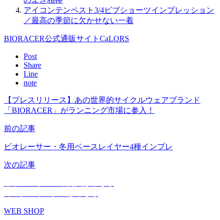
アイコンテンペスト3/4ビブショーツインプレッション
／最高の季節に欠かせない一着
BIORACER公式通販サイトCaLORS
Post
Share
Line
note
【プレスリリース】あの世界的サイクルウェアブランド
「BIORACER」がランニング市場に参入！
前の記事
ビオレーサー・冬用ベースレイヤー4種インプレ
次の記事
ビオレーサーのご購入はこちら
カスタムオーダーはこちら
WEB SHOP