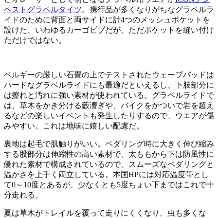
ペストグラベルタイツ
。携行品が多くなりがちなグラベルラ
イドのために背面と両サイドに計4つのメッシュポケットを
設けた、いわゆるカーゴビブだが、ただポケットを縫い付け
ただけではない。
ベルギーの厳しい石畳の上でテストされたウェーブパッドは
ハードなグラベルライドにも最適だといえるし、下肢部分に
は擦れと汚れに強い素材が使われている。グラベルライドで
は、草木をかき分ける藪漕ぎや、バイクをかついで岩を超え
るなどの楽しいイベントも発生したりするので、ウエアが傷
みやすい。これは地味に嬉しい配慮だ。
裏地は起毛で肌触りがいい。ペダリング時に大きく伸び縮み
する股部分は伸縮性の高い素材で、太ももから下は防風性に
優れた素材で構成されているので、スムーズなペダリングと
温かさを上手く両立している。本国HPには対応温度帯とし
て0～10度とあるが、少なくとも5度ちょい下まではこれで十
分走れる。
夏は草木がトレイルを覆って走りにくくなり、虫も多くな