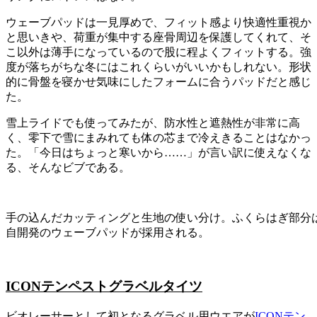
ウェーブパッドは一見厚めで、フィット感より快適性重視か
と思いきや、荷重が集中する座骨周辺を保護してくれて、そ
こ以外は薄手になっているので股に程よくフィットする。強
度が落ちがちな冬にはこれくらいがいいかもしれない。形状
的に骨盤を寝かせ気味にしたフォームに合うパッドだと感じ
た。
雪上ライドでも使ってみたが、防水性と遮熱性が非常に高
く、零下で雪にまみれても体の芯まで冷えきることはなかっ
た。「今日はちょっと寒いから……」が言い訳に使えなくな
る、そんなビブである。
手の込んだカッティングと生地の使い分け。ふくらはぎ部分
自開発のウェーブパッドが採用される。
ICONテンペストグラベルタイツ
ビオレーサーとして初となるグラベル用ウエアが
ICONテン