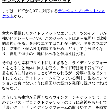
テンペストプロテクトジャケット
まずは－10℃から0℃に対応する
テンペストプロテクトジャ
ケット
から。
空力を重視したタイトフィットなエアロスーツのイメージが
強いビオレーサーだが、このジャケットは肩～腕周りに比較
的余裕がある。冬用ウエアではこれが正解だ。冬用のウエア
は、防風性・保温性を確保するため、どうしても分厚くな
り、夏用の薄手の生地に比べると伸縮性は劣る。
そのような素材でタイトにしすぎると、ライディングフォー
ムをとること自体に体力を使う。ライド時は肩甲骨を下げ、
肩を前方に引き出すことが求められるが、分厚い生地でタイ
トにすると、ライドフォームを取っている間中、生地のテン
ションに負けないように肩回りの筋力を発揮し続けなければ
ならない。
どうしても生地が分厚くなるウインタージャケットでは、こ
のテンペストプロテクトジャケットのように余裕をもたせて
「暖かさ」と「ライディングフォームの取りやすさ」を両立